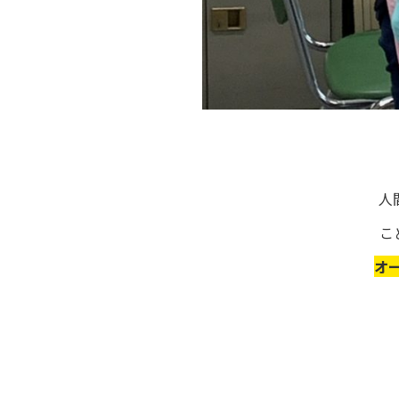
人
こ
オ