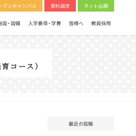
ープンキャンパス
資料請求
ネット出願
施設
・
設備
入学要項
・
学費
皆様へ
教員採用
保育コース）
最近の投稿